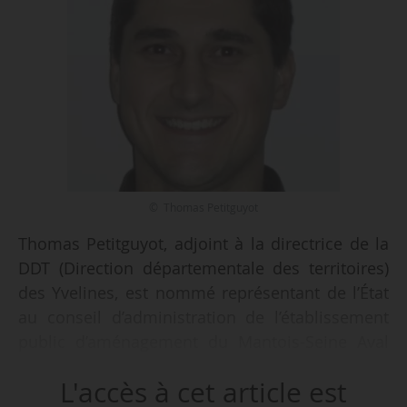
© Thomas Petitguyot
Thomas Petitguyot, adjoint à la directrice de la
DDT (Direction départementale des territoires)
des Yvelines, est nommé représentant de l’État
au conseil d’administration de l’établissement
public d’aménagement du Mantois-Seine Aval
au titre du logement, en qualité de suppléant,
L'accès à cet article est
par arrêté du ministre de la Ville et du logement