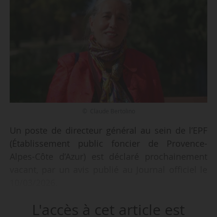
© Claude Bertolino
Un poste de directeur général au sein de l’EPF
(Établissement public foncier de Provence-
Alpes-Côte d’Azur) est déclaré prochainement
vacant, par un avis publié au Journal officiel le
10/03/2026.
L'accès à cet article est
Le poste est actuellement occupé par Claude