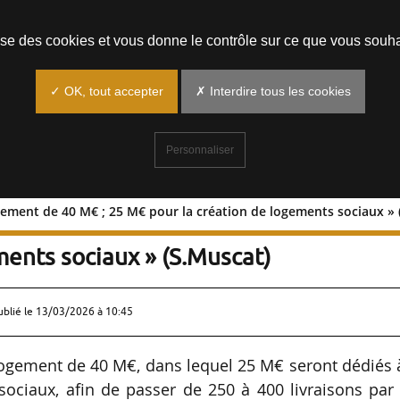
Prendre un rendez-vous
lise des cookies et vous donne le contrôle sur ce que vous souha
✓ OK, tout accepter
✗ Interdire tous les cookies
Personnaliser
ogement de 40 M€ ; 25 M€ pour la création de logements sociaux » 
st : « plan logement de 40 M€ ; 25 M€
ments sociaux » (S.Muscat)
ublié le
13/03/2026 à 10:45
ogement de 40 M€, dans lequel 25 M€ seront dédiés à
ociaux, afin de passer de 250 à 400 livraisons par 