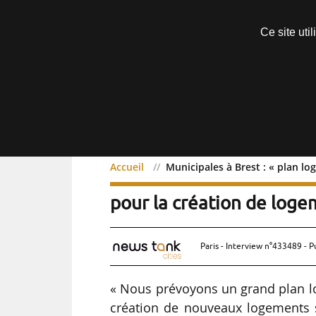
Découvrir sans engagement
Ce site uti
Menu
Accueil
Municipales à Brest : « plan l
Municipales à Bre
Exclusif
pour la création de loge
Paris - Interview n°433489 - P
« Nous prévoyons un grand plan l
création de nouveaux logements s