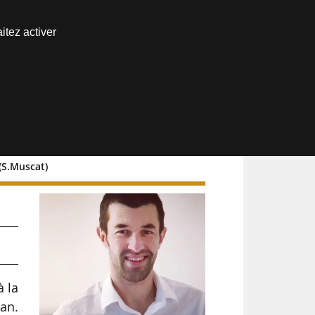
Nous joindre
itez activer
Espace abonné
(S.Muscat)
 la
an.