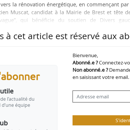
 vers la rénovation énergétique, en commençant par
ien Muscat, candidat à la Mairie de Brest et tête d
 vague”, qui bénéficie du soutien de Divers gauc
auche et de Debout !. Sa liste est composée à 90 %
s à cet article est réservé aux 
ews Tank le 06/03/2026, Sébastien Muscat détaille 
Bienvenue,
t et d’aménagement :
Abonné.e ?
Connectez-vou
Non abonné.e ?
Demandez
s'abonner
cants du quartier de Kerangoff, nous pourrons 
en saisissant votre email.
utile
de l’actualité du
il d’une équipe
S'iden
pub