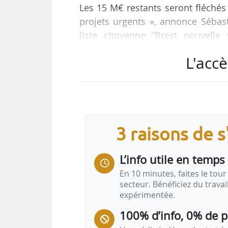
Les 15 M€ restants seront fléchés
projets urgents », annonce Sébast
liste citoyenne “Brest nouvelle
Génération. s, des Radicaux de G
L'accè
membres de la société civile.
Dans une interview accordée à N
programme en matière de logemen
3 raisons de 
« En rénovant les logements va
réadresser rapidement aux…
L’info utile en temps 
En 10 minutes, faites le tour 
secteur. Bénéficiez du trava
expérimentée.
100% d’info, 0% de 