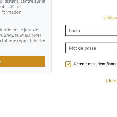
idistant, centré sur la
ublicité, ni
i formation.
Utilise
uotidien, le jour de
rubriques et les mots
artphone (App), tablette
R
Retenir mes identifiants
Ident