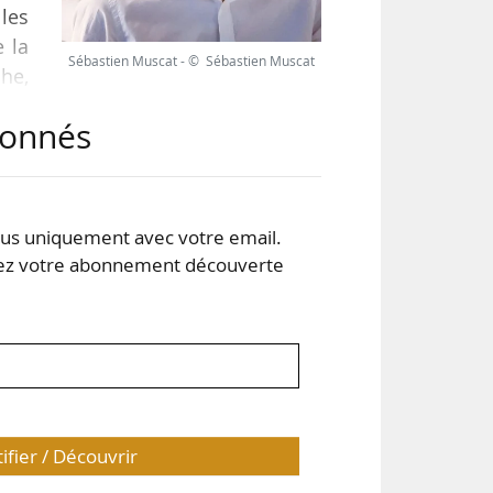
 les
e la
Sébastien Muscat - © Sébastien Muscat
he,
 de
abonnés
son
s uniquement avec votre email.
 votre abonnement découverte
les
tifier / Découvrir