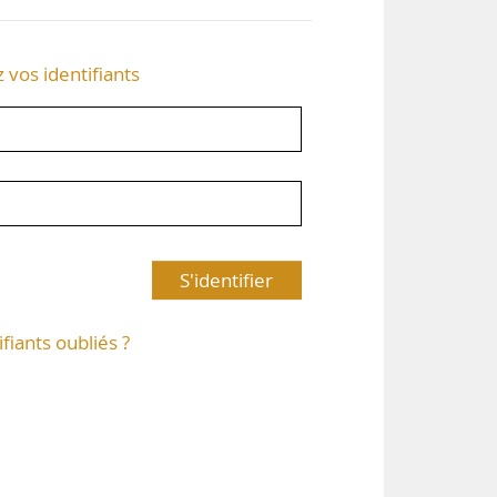
z vos identifiants
S'identifier
ifiants oubliés ?