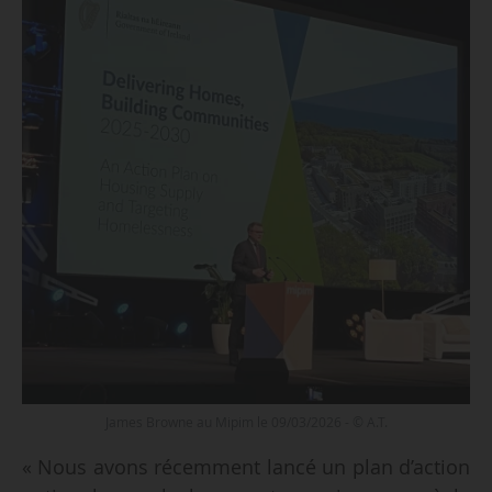
James Browne au Mipim le 09/03/2026 - © A.T.
« Nous avons récemment lancé un plan d’action