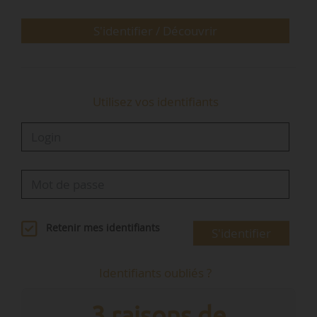
Le plan national de développement de l’Irlande
S'identifier / Découvrir
prévoit un niveau d’investissement en capital
de…
Utilisez vos identifiants
Retenir mes identifiants
S'identifier
Identifiants oubliés ?
3 raisons de