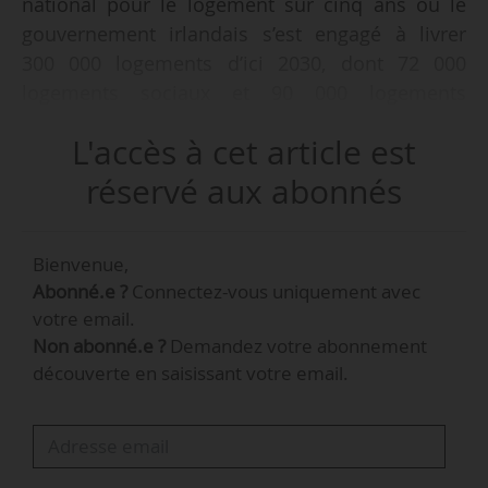
national pour le logement sur cinq ans où le
gouvernement irlandais s’est engagé à livrer
300 000 logements d’ici 2030, dont 72 000
logements sociaux et 90 000 logements
abordables, autrement dit des logements
L'accès à cet article est
destinés en priorité aux primo-accédants. Ces
300 000 logements ne constituent pas un
réservé aux abonnés
plafond, mais un plancher », déclare James
Browne, ministre du Logement de la
Bienvenue,
planification et de l’administration locale
Abonné.e ?
Connectez-vous uniquement avec
d’Irlande, le 09/03/2026.
votre email.
Non abonné.e ?
Demandez votre abonnement
Il s’exprimait à l’occasion du “Housing Matters”,
découverte en saisissant votre email.
le sommet du Mipim (Marché international des
professionnels de l’immobilier) sur le logement.
Le Mipim a lieu à Cannes (Alpes-Maritimes) du
09 au 13/03/2026.