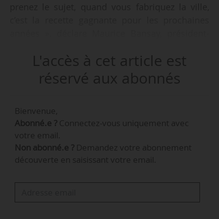
prenez le sujet, quand vous fabriquez la ville,
c’est la recette gagnante pour les prochaines
années », déclare Maurice Bansay, président-
fondateur d’Apsys, à News Tank, le 11/03/2026.
L'accès à cet article est
« Plus que jamais, la France a besoin d’avoir des
réservé aux abonnés
opérateurs privés impliqués dans les territoires,
dans les villes, pour faire de la requalification
Bienvenue,
urbaine. Et cela ne peut se faire que dans un
Abonné.e ?
Connectez-vous uniquement avec
partenariat total avec les collectivités locales,
votre email.
nos interlocuteurs publics, que ce soit les
Non abonné.e ?
Demandez votre abonnement
établissements publics, les SEM, les
découverte en saisissant votre email.
collectivités, les maires, les présidents de
métropole… Nous devons être tous alignés pour
reconquérir nos centres-villes et recréer une
dynamique positive. »