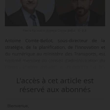
Pierre Pacaud et Antoine Comte-Bellot - © D.R.
Antoine Comte-Bellot, sous-directeur de la
stratégie, de la planification, de l’innovation et
du numérique au ministère des Transports, est
nommé membre du conseil d’administration du
Cerema (Centre d’études et d’expertise sur les
risques, l’environnement, la mobilité et
L'accès à cet article est
l’aménagement), en qualité de représentant de
l’État, représentant du ministre chargé des
réservé aux abonnés
Transports Philippe Tabarot sur proposition de
ce dernier, en remplacement de Yves Duclere,
Bienvenue,
par arrêté de Monique Barbut, ministre de la