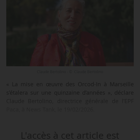
Claude Bertolino - © Claude Bertolino
« La mise en œuvre des Orcod-In à Marseille
s’étalera sur une quinzaine d’années », déclare
Claude Bertolino, directrice générale de l’EPF
Paca, à News Tank, le 19/02/2026.
Quatre copropriétés marseillaises ont été
L'accès à cet article est
classées en Orcod d’intérêt national, par quatre