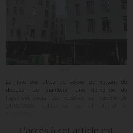
© S.C.
La liste des titres de séjour permettant de
déposer ou maintenir une demande de
logement social est modifiée par l’arrêté du
21/02/2026, publié au Journal officiel le
13/03/2026.
L'accès à cet article est
Il ajoute explicitement plusieurs attestations