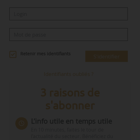
réfugié ou la protection subsidiaire, mais qui…
Retenir mes identifiants
S'identifier
Identifiants oubliés ?
3 raisons de
s'abonner
L’info utile en temps utile
En 10 minutes, faites le tour de
l’actualité du secteur. Bénéficiez du