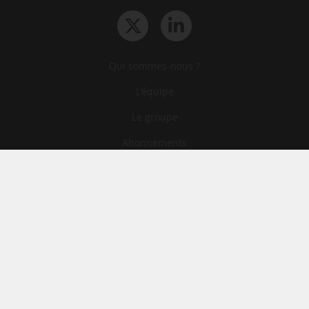
Qui sommes-nous ?
L‘équipe
Le groupe
Abonnements
Contact
Archives
CGA
Mentions légales
Confidentialité
Cookies