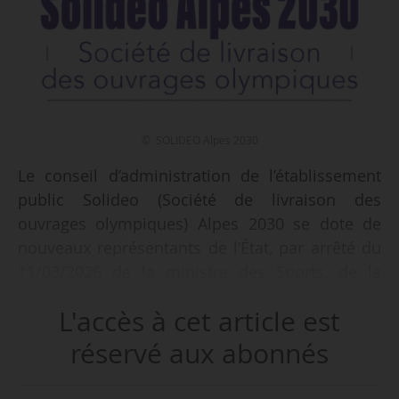
© SOLIDEO Alpes 2030
Le conseil d’administration de l’établissement
public Solideo (Société de livraison des
ouvrages olympiques) Alpes 2030 se dote de
nouveaux représentants de l’État, par arrêté du
11/03/2026 de la ministre des Sports, de la
jeunesse et de la vie associative Marina Ferrari,
L'accès à cet article est
et du ministre de la Ville et du logement Vincent
Jeanbrun, publié au Journal officiel le
réservé aux abonnés
18/03/2026.