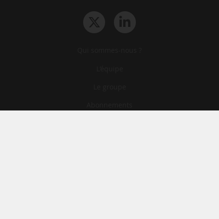
Qui sommes-nous ?
L‘équipe
Le groupe
Abonnements
Contact
Archives
CGA
Mentions légales
Confidentialité
Cookies