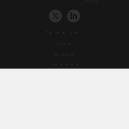
Qui sommes-nous ?
L‘équipe
Le groupe
Abonnements
Contact
Archives
CGA
Mentions légales
Confidentialité