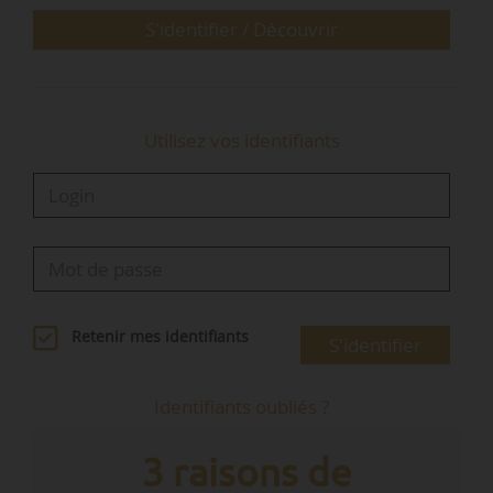
période probatoire est fixée à six mois. »
S'identifier / Découvrir
« Le directeur ou la directrice de…
Utilisez vos identifiants
Retenir mes identifiants
S'identifier
Identifiants oubliés ?
3 raisons de