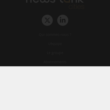
Qui sommes-nous ?
L‘équipe
Le groupe
Abonnements
Contact
Archives
CGA
Mentions légales
Confidentialité