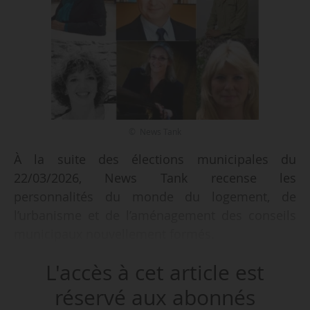
© News Tank
À la suite des élections municipales du
22/03/2026, News Tank recense les
personnalités du monde du logement, de
l’urbanisme et de l’aménagement des conseils
municipaux nouvellement formés.
L'accès à cet article est
À Metz, le maire sortant François Grosdidier
(DVD) arrive en tête du second tour avec 50,56 %
réservé aux abonnés
des voix. Sa liste “J’aime Metz” obtient 42 sièges