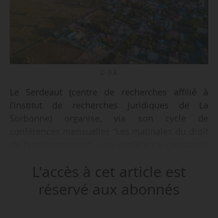
© D.R.
Le Serdeaut (centre de recherches affilié à
l’institut de recherches juridiques de La
Sorbonne) organise, via son cycle de
conférences mensuelles “Les matinales du droit
de l’environnement”, une conférence consacrée
à “La lutte contre l’artificialisation des sols - Le
L'accès à cet article est
point sur le droit applicable”, le 16/04/2026 en
distanciel.
réservé aux abonnés
Au programme :