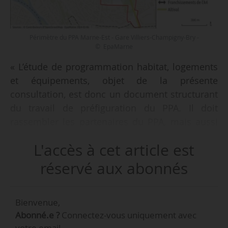
Périmètre du PPA Marne-Est - Gare Villiers-Champigny-Bry -
© EpaMarne
« L’étude de programmation habitat, logements
et équipements, objet de la présente
consultation, est donc un document structurant
du travail de préfiguration du PPA. Il doit
rassembler les partenaires du PPA, mais aussi
les acteurs du logement (promoteurs, bailleurs,
L'accès à cet article est
collectivités, aménageurs) sur le territoire pour
construire une feuille de route commune,
réservé aux abonnés
alignée avec les réalités géographiques,
environnementales et fonctionnelles du
Bienvenue,
territoire », indique la SPLA-IN Marne Est
Abonné.e ?
Connectez-vous uniquement avec
Aménagement qui recherche des prestataires
votre email.