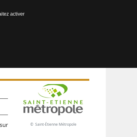
Nous joindre
itez activer
Espace abonné
et
sur
© Saint-Étienne Métropole