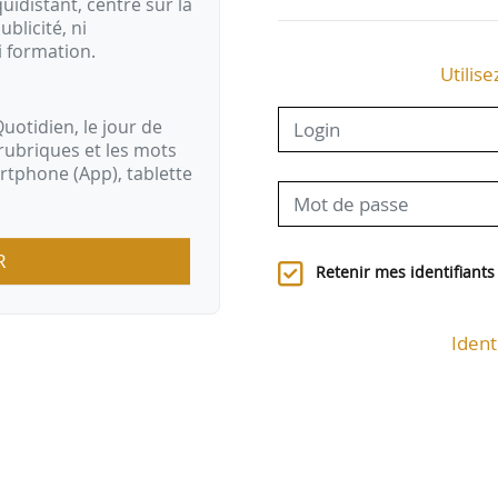
idistant, centré sur la
ublicité, ni
i formation.
Utilise
uotidien, le jour de
rubriques et les mots
artphone (App), tablette
R
Retenir mes identifiants
Ident