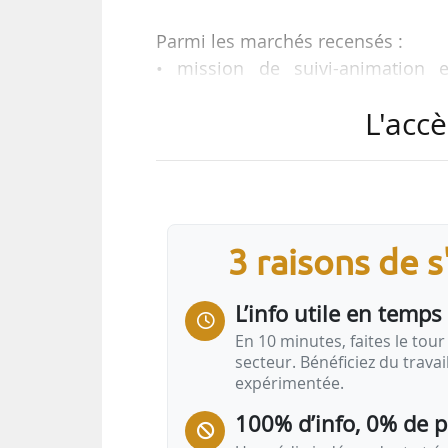
Parmi les marchés recensés :
• mission de suivi-animation 
copropriétés Les Merlattes et Jacq
L'accè
• marché de maîtrise d’œuvre 
renouvellement urbain du centre-vi
• travaux de désamiantage da
Département de la Seine-Saint-Den
• AMI relatif à la commercialisati
3 raisons de 
Saint-Étienne Métropole ;
• réalisation de la révision du 
L’info utile en temps 
En 10 minutes, faites le tour 
secteur. Bénéficiez du trava
expérimentée.
100% d’info, 0% de 