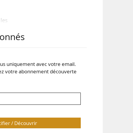
les
abonnés
ion
 le
s uniquement avec votre email.
e de
 votre abonnement découverte
tifier / Découvrir