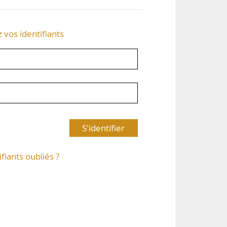
z vos identifiants
S'identifier
ifiants oubliés ?