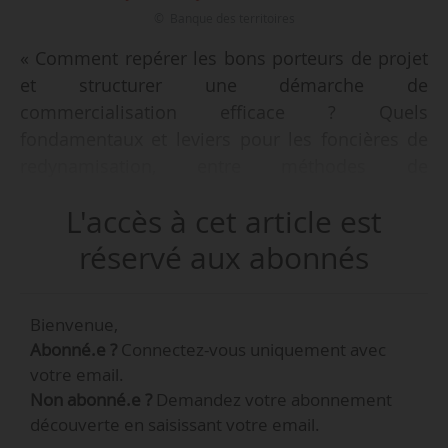
© Banque des territoires
« Comment repérer les bons porteurs de projet
et structurer une démarche de
commercialisation efficace ? Quels
fondamentaux et leviers pour les foncières de
redynamisation, entre méthodes de
prospection, choix des canaux et organisation
L'accès à cet article est
interne ? Comment assurer la
commercialisation des locaux acquis et remis
réservé aux abonnés
sur le marché par les foncières de
redynamisation ? », telles sont les questions qui
Bienvenue,
se poseront lors de l’événement organisé par le
Abonné.e ?
Connectez-vous uniquement avec
Hub des territoires, intitulé “Commercialiser des
votre email.
locaux en centre-ville : les leviers des foncières
Non abonné.e ?
Demandez votre abonnement
de redynamisation”, le 01/04/2026 de 14h à 16h
découverte en saisissant votre email.
e
à Paris (13
).