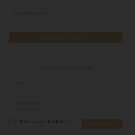
« Cet événement propose un tour d’horizon
concret des méthodes, outils et organisations
qui permettent d’identifier, convaincre et
accompagner les porteurs de projet, en
S'identifier / Découvrir
cohérence avec les…
Utilisez vos identifiants
Retenir mes identifiants
S'identifier