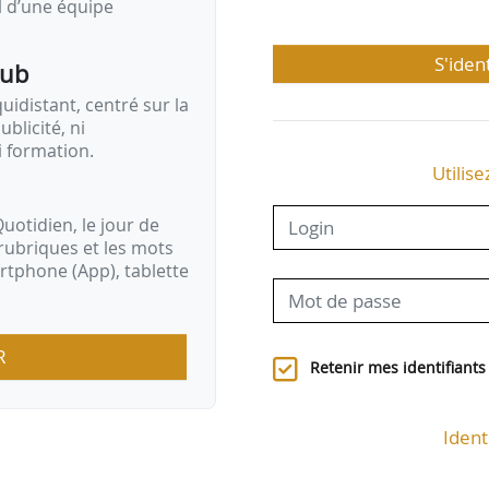
il d’une équipe
S'iden
pub
idistant, centré sur la
ublicité, ni
i formation.
Utilise
uotidien, le jour de
rubriques et les mots
artphone (App), tablette
R
Retenir mes identifiants
Ident