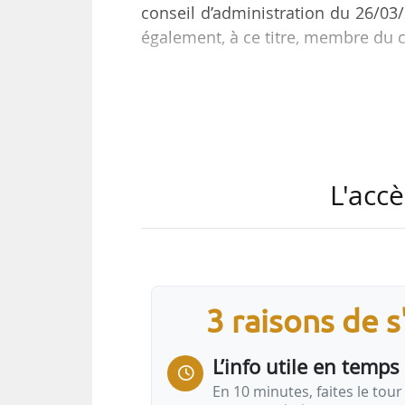
conseil d’administration du 26/03
également, à ce titre, membre du c
Diplômé de l’École nationale 
commerciales de Paris et de Scien
2005 au ministère du Budget, avan
Fillon, en 2008.
L'accè
En 2011, il devient directeur du 
rejoint le groupe CDC Habitat en 2
en charge…
3 raisons de 
L’info utile en temps 
En 10 minutes, faites le tour 