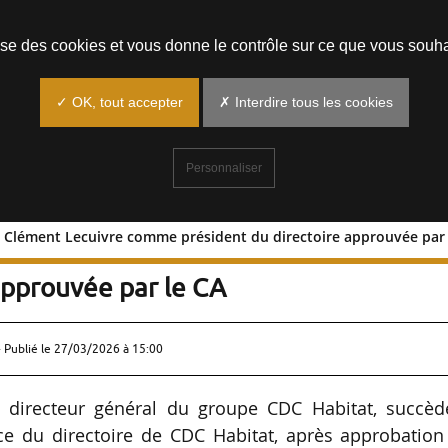
Prendre un rendez-vous
lise des cookies et vous donne le contrôle sur ce que vous souha
✓ OK, tout accepter
✗ Interdire tous les cookies
Personnaliser
e Clément Lecuivre comme président du directoire approuvée par 
tion de Clément Lecuivre comme
approuvée par le CA
 Publié le
27/03/2026 à 15:00
 directeur général du groupe CDC Habitat, succèd
ce du directoire de CDC Habitat, après approbation