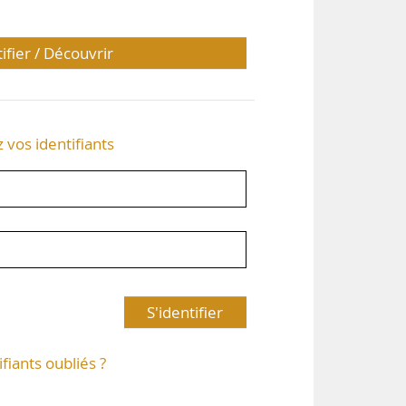
tifier / Découvrir
z vos identifiants
S'identifier
ifiants oubliés ?