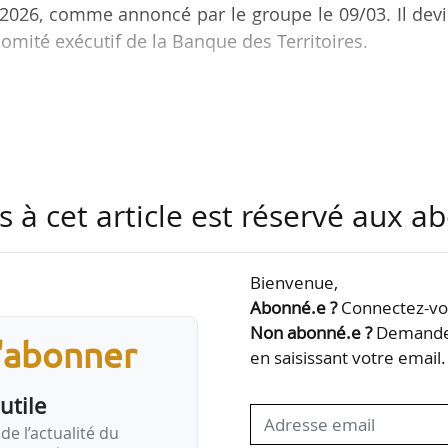
/2026, comme annoncé par le groupe le 09/03. Il dev
omité exécutif de la Banque des Territoires.
d’administration et de l’École des hautes étu
ces Po Paris, Clément Lecuivre commence sa carrièr
t de rejoindre le cabinet du Premier ministre, Fran
s à cet article est réservé aux 
département de la stratégie de la Caisse des dépôts
015 où il occupe la fonction de directeur général adj
Bienvenue,
Abonné.e ?
Connectez-vou
Non abonné.e ?
Demandez
s'abonner
en saisissant votre email.
utile
de l’actualité du