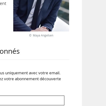
ient
des
e en
çois
© Maya Angelsen
abonnés
. Il
oint
s uniquement avec votre email.
 votre abonnement découverte