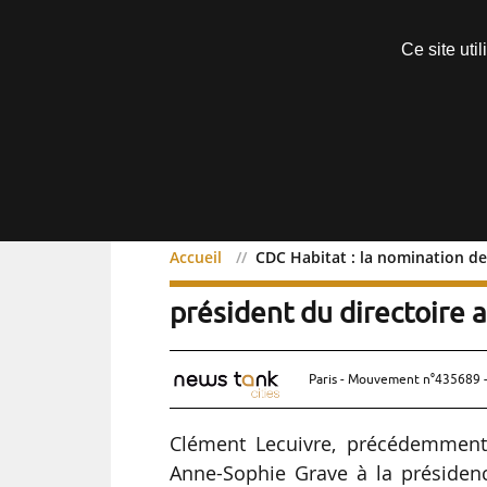
Découvrir sans engagement
Ce site uti
Menu
Accueil
CDC Habitat : la nomination d
CDC Habitat : la nomina
président du directoire 
Paris - Mouvement n°435689 -
Clément Lecuivre, précédemment
Anne-Sophie Grave à la présiden