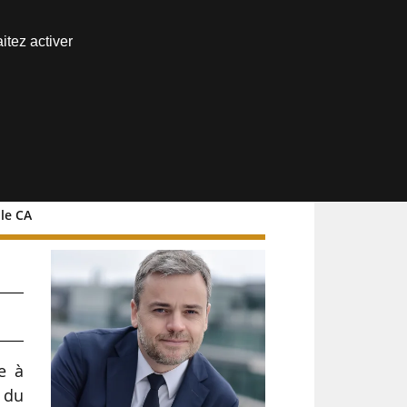
Nous joindre
itez activer
Espace abonné
le CA
e à
 du