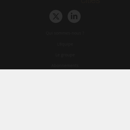
Qui sommes-nous ?
L‘équipe
Le groupe
Abonnements
Contact
Archives
CGA
Mentions légales
Confidentialité