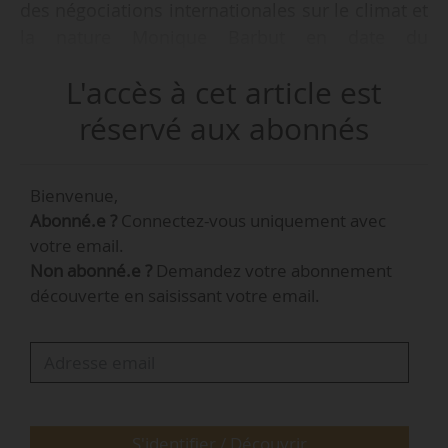
des négociations internationales sur le climat et
la nature Monique Barbut en date du
17/03/2026, qui modifie l’arrêté du 17/10/2022,
L'accès à cet article est
publié au Journal officiel le 27/03/2026.
réservé aux abonnés
Sont nommés membres du Comité national de
la biodiversité, au sein du collège composé de
Bienvenue,
représentants des établissements publics
Abonné.e ?
Connectez-vous uniquement avec
nationaux :
votre email.
Non abonné.e ?
Demandez votre abonnement
• en qualité de représentant de l’Agence
découverte en saisissant votre email.
française de développement : Emmanuelle
Matz, experte nature et finance expert, titulaire,
en remplacement de Jean-Noël Roulleau.
Au sein du collège composé de représentants
des organismes socioprofessionnels :
S'identifier / Découvrir