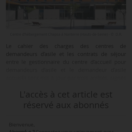
Centre d’hébergement Chapsa à Nanterre (Hauts-de-Seine) - © D.R.
Le cahier des charges des centres de
demandeurs d’asile et les contrats de séjour
entre le gestionnaire du centre d’accueil pour
demandeurs d’asile et le demandeur d’asile
accueilli sont mis à jour par trois arrêtés, signés
par Laurent Touvet, directeur général des
L'accès à cet article est
étrangers en France, publiés au Journal officiel
le 29/03/2026. Les trois arrêtés abrogent celui
réservé aux abonnés
du 19/06/2019.
Bienvenue,
Dans le premier arrêté, le nouveau cahier des
Abonné.e ?
Connectez-vous uniquement avec