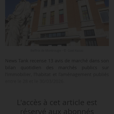
Beffroi de Montrouge - © Gael Kazaz
News Tank recense 13 avis de marché dans son
bilan quotidien des marchés publics sur
l’immobilier, l’habitat et l’aménagement publiés
entre le 28 et le 30/03/2026.
Parmi les marchés recensés :
L'accès à cet article est
• accord-cadre multi-attributaires d’études et de
réservé aux abonnés