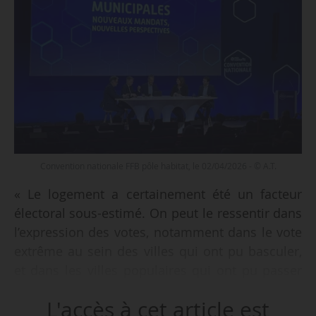
Convention nationale FFB pôle habitat, le 02/04/2026 - © A.T.
« Le logement a certainement été un facteur
électoral sous-estimé. On peut le ressentir dans
l’expression des votes, notamment dans le vote
extrême au sein des villes qui ont pu basculer,
et dans les villes populaires qui ont pu passer
d’un extrême à l’autre. Par exemple, les villes du
L'accès à cet article est
bassin minier, historiquement plutôt