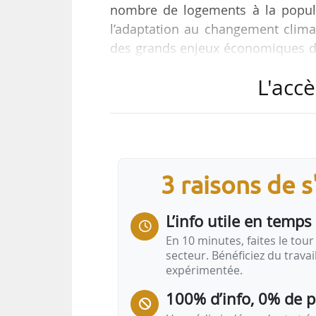
nombre de logements à la populat
l’adaptation au changement clima
des grands enjeux économiques de
protéger les locataires comme les p
L'accè
contre les effets du réchauffement
bien-être dans le logement, pass
Emmanuelle Cosse, présidente de l
Elle s’exprimait à l’occasion de la
3 raisons de 
L’info utile en temps 
En 10 minutes, faites le tour 
secteur. Bénéficiez du trava
expérimentée.
100% d’info, 0% de 