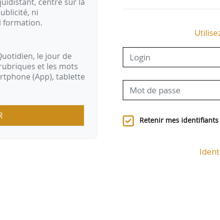
idistant, centré sur la
ublicité, ni
i formation.
Utilise
uotidien, le jour de
rubriques et les mots
artphone (App), tablette
R
Retenir mes identifiants
Ident