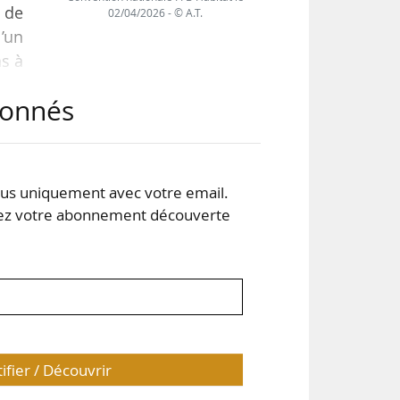
 de
02/04/2026 - © A.T.
’un
s à
gie,
abonnés
r le
are
s uniquement avec votre email.
 votre abonnement découverte
tifier / Découvrir