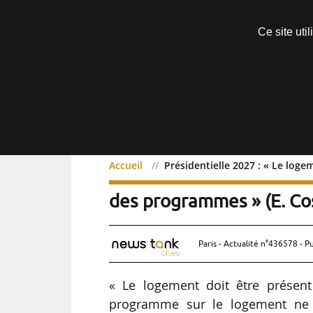
Découvrir sans engagement
Ce site uti
Menu
Accueil
Présidentielle 2027 : « Le log
Présidentielle 2027 : « L
des programmes » (E. Co
Paris - Actualité n°436578 - P
« Le logement doit être présen
programme sur le logement ne p