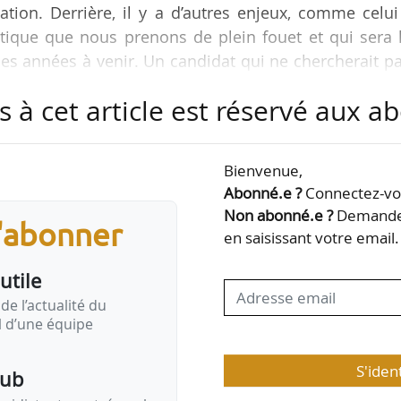
ion. Derrière, il y a d’autres enjeux, comme celui
tique que nous prenons de plein fouet et qui sera l
s années à venir. Un candidat qui ne chercherait pa
ropriétaires contre les fluctuations du prix de l’éner
s à cet article est réservé aux 
 climatique, contre les canicules, et donc à garanti
erait complètement à côté d’un sujet majeur », décl
’USH, le 02/04/2026.
Bienvenue,
Abonné.e ?
Connectez-vou
 convention…
Non abonné.e ?
Demandez
s'abonner
en saisissant votre email.
utile
de l’actualité du
il d’une équipe
S'iden
pub