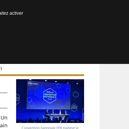
Nous joindre
itez activer
Espace abonné
)
l
 Un
ain
Convention nationale FFB Habitat le