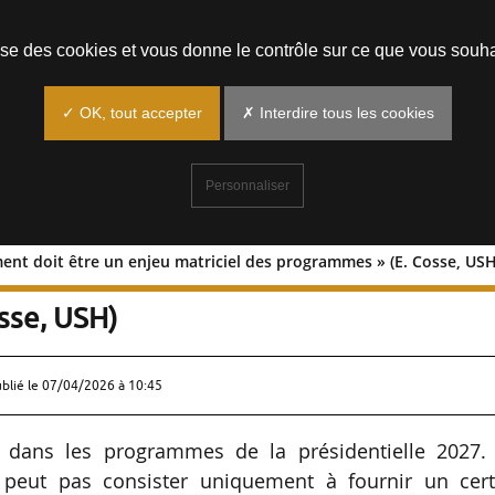
Prendre un rendez-vous
lise des cookies et vous donne le contrôle sur ce que vous souha
✓ OK, tout accepter
✗ Interdire tous les cookies
Personnaliser
ement doit être un enjeu matriciel des programmes » (E. Cosse, USH
e logement doit être un enjeu matricie
sse, USH)
ublié le
07/04/2026 à 10:45
t dans les programmes de la présidentielle 2027.
eut pas consister uniquement à fournir un cert