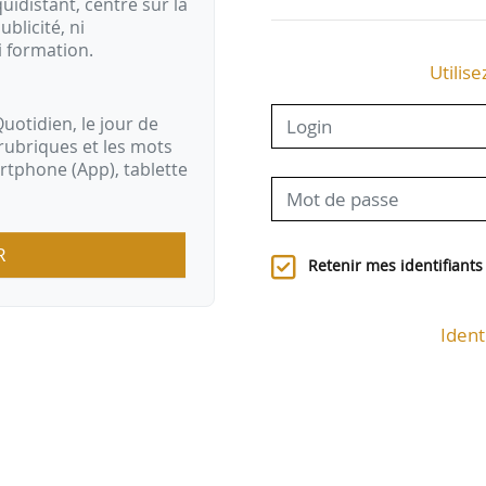
idistant, centré sur la
ublicité, ni
i formation.
Utilise
uotidien, le jour de
rubriques et les mots
artphone (App), tablette
R
Retenir mes identifiants
Ident