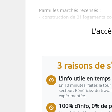
Parmi les marchés recensés :
• construction de 21 logements col
(Loire-Atlantique) pour LogiOuest (
L'accè
• AMO pour l’étude d’opportunité et 
fonciers naturels métropolitains 
• étude d’opportunité concernant
explorer et accélérer à la transfor
• marché AMO programmiste et co
3 raisons de 
(Drôme) en lien avec la cession de
L’info utile en temps 
En 10 minutes, faites le tour 
secteur. Bénéficiez du trava
expérimentée.
100% d’info, 0% de 