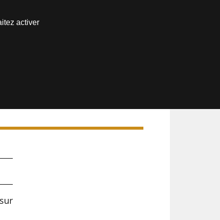
Nous joindre
itez activer
Espace abonné
et
sur