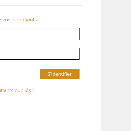
z vos identifiants
S'identifier
ifiants oubliés ?