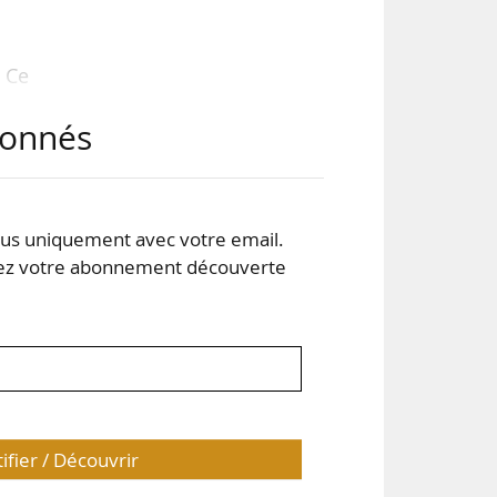
e Ce
abonnés
 des
ir,
s uniquement avec votre email.
nce
 votre abonnement découverte
tifier / Découvrir