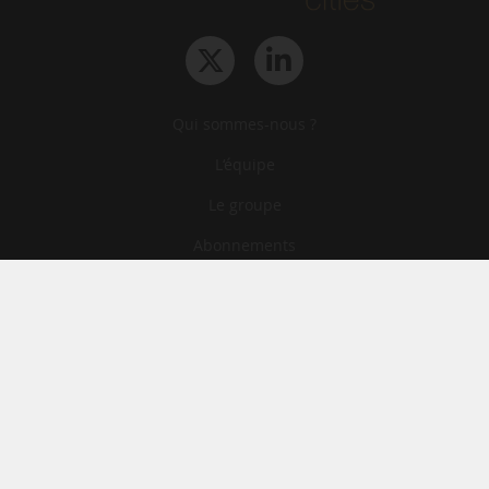
Qui sommes-nous ?
L‘équipe
Le groupe
Abonnements
Contact
Archives
CGA
Mentions légales
Confidentialité