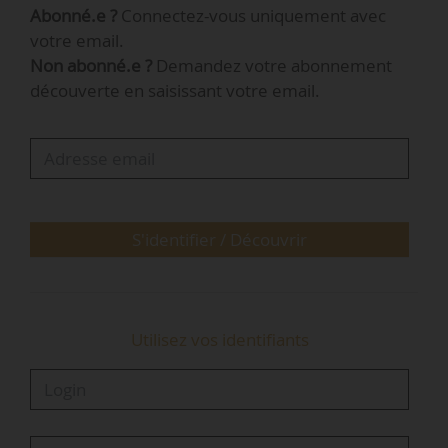
Abonné.e ?
Connectez-vous uniquement avec
avoir été « saisi en urgence par des
votre email.
associations, des élus et des particuliers » afin
Non abonné.e ?
Demandez votre abonnement
qu’il puisse « ordonner aux maîtres d’ouvrage
découverte en saisissant votre email.
des travaux à réaliser […] de saisir la
Commission nationale du débat public ». Ils
demandaient la publication de la liste et des
caractéristiques des ouvrages, ou l’organisation
d’une concertation sur l’ensemble des…
S'identifier / Découvrir
Utilisez vos identifiants