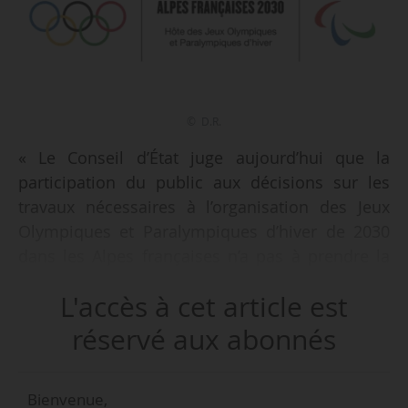
© D.R.
« Le Conseil d’État juge aujourd’hui que la
participation du public aux décisions sur les
travaux nécessaires à l’organisation des Jeux
Olympiques et Paralympiques d’hiver de 2030
dans les Alpes françaises n’a pas à prendre la
forme d’un débat public sur l’ensemble de ces
L'accès à cet article est
travaux », déclare le Conseil d’État dans un
communiqué en date du 03/04/2026.
réservé aux abonnés
Le Conseil d’État indique, après le juge des
Bienvenue,
référés du tribunal d’administratif de Marseille,