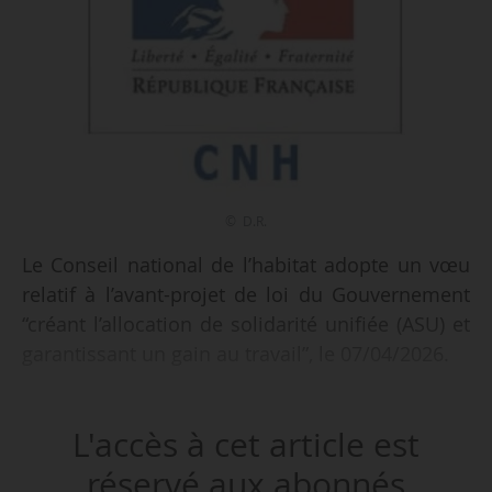
© D.R.
Le Conseil national de l’habitat adopte un vœu
relatif à l’avant-projet de loi du Gouvernement
“créant l’allocation de solidarité unifiée (ASU) et
garantissant un gain au travail”, le 07/04/2026.
Le CNH s’était réuni jeudi 02/04/2026, pour une
L'accès à cet article est
séance de présentation de l’avant-projet de loi,
sans vote. Ce vœu, que s’est procuré News Tank,
réservé aux abonnés