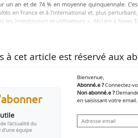
sur un an et de 74 % en moyenne quinquennale. C’est
ltés en France et à l’international et, plus perturbant, 
z les investisseurs et utilisateurs », déclare à News 
teur du pôle conseil de Colliers France, le 16/04/2
mostat en avril 2026.
s à cet article est réservé aux 
s du T1 2026 pourraient annihiler l’objectif d’un ma
s « difficultés sont conjoncturelles et structurel
Bienvenue,
Abonné.e ?
Connectez-vou
Non abonné.e ?
Demandez
s'abonner
en saisissant votre email.
utile
de l’actualité du
il d’une équipe