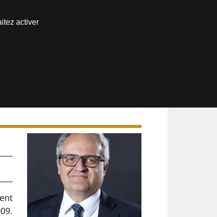
Nous joindre
itez activer
Espace abonné
ent
009.