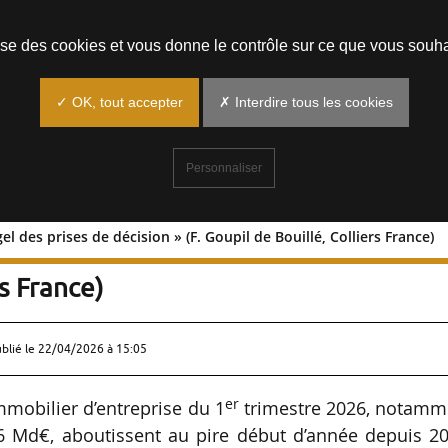
Prendre un rendez-vous
lise des cookies et vous donne le contrôle sur ce que vous souha
✓ OK, tout accepter
✗ Interdire tous les cookies
Personnaliser
el des prises de décision » (F. Goupil de Bouillé, Colliers France)
« Un gel des prises de décision » (F.
rs France)
ublié le
22/04/2026 à 15:05
er
mmobilier d’entreprise du 1
trimestre 2026, notamm
86 Md€, aboutissent au pire début d’année depuis 2