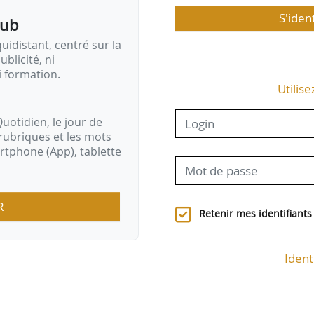
S'iden
pub
idistant, centré sur la
ublicité, ni
i formation.
Utilise
uotidien, le jour de
rubriques et les mots
artphone (App), tablette
R
Retenir mes identifiants
Ident