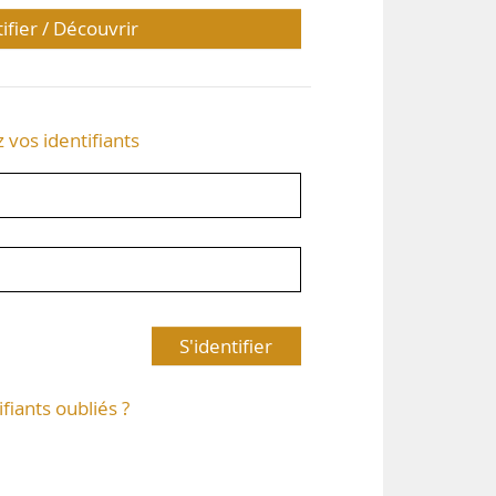
tifier / Découvrir
z vos identifiants
S'identifier
ifiants oubliés ?