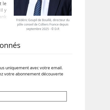
 le
il y
Tank
Frédéric Goupil de Bouillé, directeur du
026,
pôle conseil de Colliers France depuis
septembre 2025 - © D.R
abonnés
rché
les.
s uniquement avec votre email.
 votre abonnement découverte