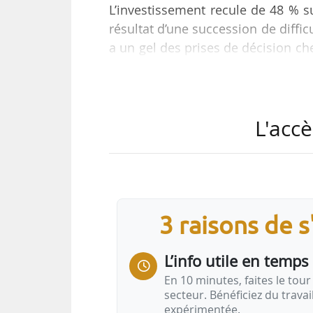
L’investissement recule de 48 % 
résultat d’une succession de difficu
a un gel des prises de décision che
Frédéric Goupil de Bouillé, direc
après la parution des chiffres d’Im
L'accè
Selon Colliers France, les chiffre
2026 à 15 Md€. Dans le bureau, le
Structurelles car…
3 raisons de 
L’info utile en temps 
En 10 minutes, faites le tour 
secteur. Bénéficiez du trava
expérimentée.