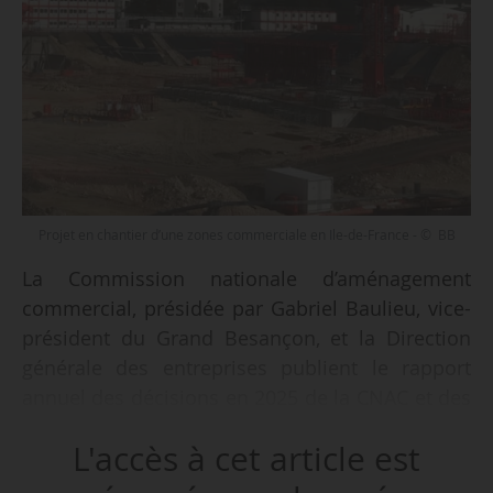
Projet en chantier d’une zones commerciale en Ile-de-France - © BB
La Commission nationale d’aménagement
commercial, présidée par Gabriel Baulieu, vice-
président du Grand Besançon, et la Direction
générale des entreprises publient le rapport
annuel des décisions en 2025 de la CNAC et des
Commissions départementales d’aménagement
L'accès à cet article est
commercial (CDAC) le 12/03/2026.