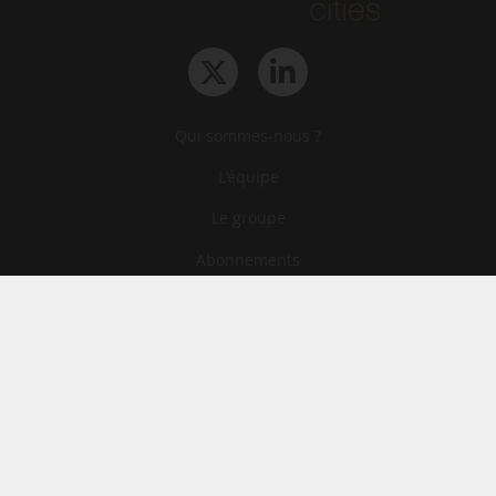
Qui sommes-nous ?
L‘équipe
Le groupe
Abonnements
Contact
Archives
CGA
Mentions légales
Confidentialité