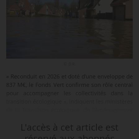
© D.R.
« Reconduit en 2026 et doté d’une enveloppe de
837 M€, le Fonds Vert confirme son rôle central
pour accompagner les collectivités dans la
transition écologique », indiquent les ministères
de la Transition écologique, de l’Aménagement
du territoire, des Transports et de la Ville et du
L'accès à cet article est
logement dans un communiqué le 09/04/2026.
réservé aux abonnés