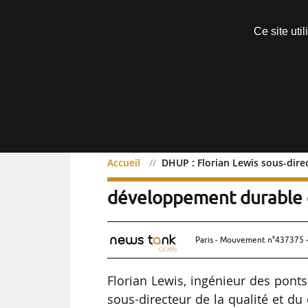
Découvrir sans engagement
Ce site uti
Menu
Accueil
DHUP : Florian Lewis sous-dire
DHUP : Florian Lewis sous
développement durable d
Paris - Mouvement n°437375 -
Florian Lewis, ingénieur des pont
sous-directeur de la qualité et d