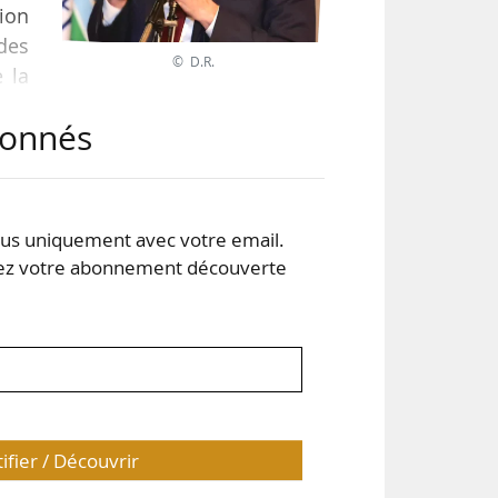
tion
 des
© D.R.
e la
une
abonnés
 le
rian
s uniquement avec votre email.
 votre abonnement découverte
tifier / Découvrir