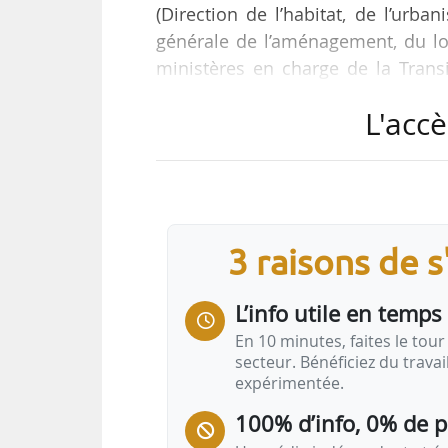
(Direction de l’habitat, de l’urb
générale de l’aménagement, du log
ministères en charge de la Transi
Ville et du logement, à compter
L'accè
période probatoire de six mois, 
10/04/2026.
Diplômé de l’École Polytechnique 
Lewis est depuis 2023 directeur ad
3 raisons de 
L’info utile en temps 
En 10 minutes, faites le tour 
secteur. Bénéficiez du trava
expérimentée.
100% d’info, 0% de 