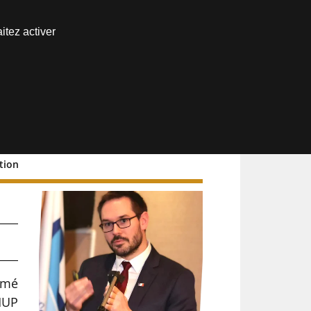
Nous joindre
itez activer
Espace abonné
tion
ommé
DHUP