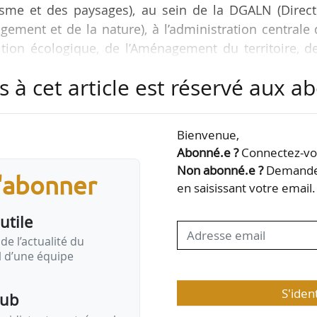
anisme et des paysages), au sein de la DGALN (Direc
ement et de la nature), à l’administration centrale
tion écologique, de l’Aménagement du territoire, d
 du 01/05/2026, pour une durée de trois ans, avec 
s à cet article est réservé aux 
par arrêté du 08/04/2026 publié au Journal officiel
Bienvenue,
et de l’École nationale des ponts et chaussées, Flo
Abonné.e ?
Connectez-vou
joint de la Dreal Centre-Val de Loire. Auparavant…
Non abonné.e ?
Demandez
s'abonner
en saisissant votre email.
utile
de l’actualité du
il d’une équipe
S'iden
pub