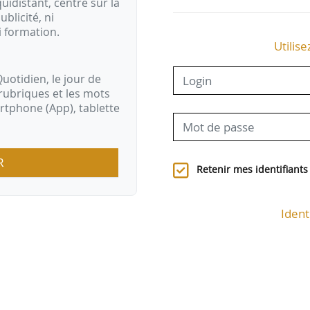
idistant, centré sur la
ublicité, ni
i formation.
Utilise
uotidien, le jour de
rubriques et les mots
artphone (App), tablette
R
Retenir mes identifiants
Ident