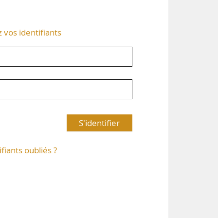
z vos identifiants
S'identifier
ifiants oubliés ?