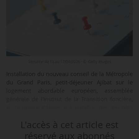
Semaine du 13 au 17/04/2026 - © Getty Images
Installation du nouveau conseil de la Métropole
du Grand Paris, petit-déjeuner Ajibat sur le
logement abordable européen, assemblée
générale de l’Institut de la Transition foncière,
visite presse d’Apsys, présentation des résultats
2025 de CDC Habitat, webinaire de la Fondation
L'accès à cet article est
pour le logement et débat d’IDHEAL sur la
production de logements…
réservé aux abonnés