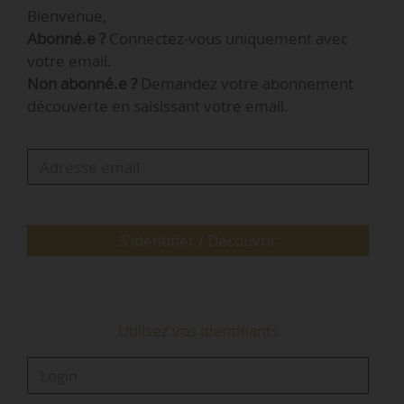
Bienvenue,
l’aménagement du territoire à l’Assemblée
Abonné.e ?
Connectez-vous uniquement avec
Nationale le 08/04/2026.
votre email.
Non abonné.e ?
Demandez votre abonnement
« Cette audition intervient alors que le conseil
découverte en saisissant votre email.
d’administration de l’Ademe s’est réuni le
11/03/2026 pour un bilan à mi-parcours de son
contrat d’objectif et de performance », rappelle
Sandrine Le Feur, présidente de la Commission.
« Le fonds chaleur est un outil…
S'identifier / Découvrir
Utilisez vos identifiants