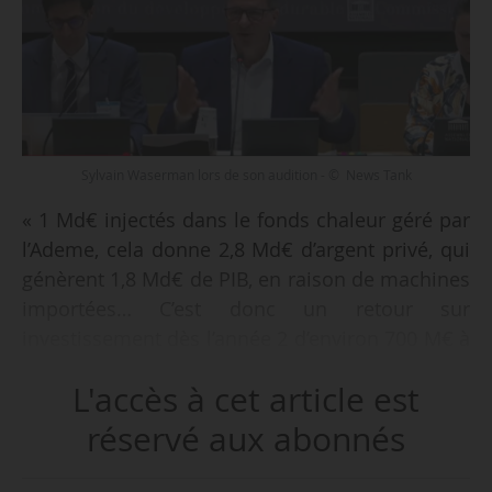
Sylvain Waserman lors de son audition - © News Tank
« 1 Md€ injectés dans le fonds chaleur géré par
l’Ademe, cela donne 2,8 Md€ d’argent privé, qui
génèrent 1,8 Md€ de PIB, en raison de machines
importées… C’est donc un retour sur
investissement dès l’année 2 d’environ 700 M€ à
800 M€ pour la puissance publique », déclare
L'accès à cet article est
Sylvain Waserman, président-directeur général
de l’Ademe (Agence de l’environnement et de la
réservé aux abonnés
maîtrise de l’énergie), lors de son audition par la
Commission du développement durable et de