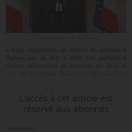
Sébastien Lecornu - © News Tank
« Nous installerons un million de pompes à
chaleur par an d’ici à 2030. Ces pompes à
chaleur permettront de diminuer par deux le
coût du chauffage. Elles sont fabriquées en
France. C’est une filière nationale d’avenir avec
des dizaines de milliers d’emplois à la clé »,
L'accès à cet article est
annonce Sébastien Lecornu, premier ministre, le
10/04/2026, détaillant les mesures du plan
réservé aux abonnés
d’électrification des usages dans le domaine du
logement, des transports, des outils de travail,
Bienvenue,
et du militaire.