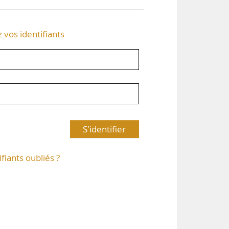
z vos identifiants
S'identifier
ifiants oubliés ?