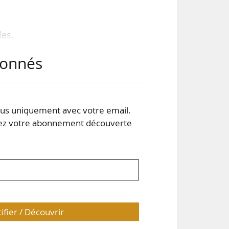
les,
 Si
abonnés
uant
dèle
s uniquement avec votre email.
des
 votre abonnement découverte
tifier / Découvrir