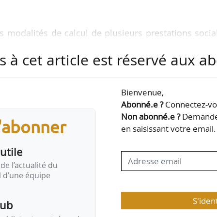
es modalités de calcul de plusieurs prestations socia
ogement, à partir d’une base de ressources commune.
s à cet article est réservé aux 
tre entendu, il « soulève des interrogations de fond q
ent les trois fédérations.
Bienvenue,
 en effet, une place singulière au sein de notre mo
Abonné.e ?
Connectez-vou
 un complément de revenu, mais un levier essentiel 
Non abonné.e ?
Demandez
s'abonner
 directement lié à la capacité des ménages …
en saisissant votre email.
utile
de l’actualité du
il d’une équipe
S'iden
pub