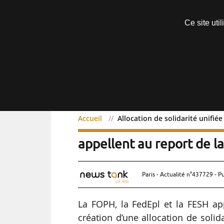
Découvrir sans engagement
Ce site uti
Menu
Accueil
Allocation de solidarité unifiée
Allocation de solidarité 
appellent au report de l
Paris - Actualité n°437729 - P
La FOPH, la FedEpl et la FESH app
création d’une allocation de soli