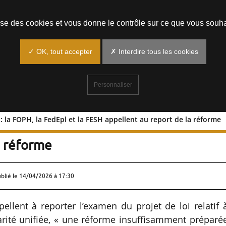
Prendre un rendez-vous
lise des cookies et vous donne le contrôle sur ce que vous souha
✓ OK, tout accepter
✗ Interdire tous les cookies
Personnaliser
 : la FOPH, la FedEpl et la FESH appellent au report de la réforme
unifiée : la FOPH, la FedEpl et la FESH
a réforme
ublié le
14/04/2026 à 17:30
ellent à reporter l’examen du projet de loi relatif 
darité unifiée, « une réforme insuffisamment préparé