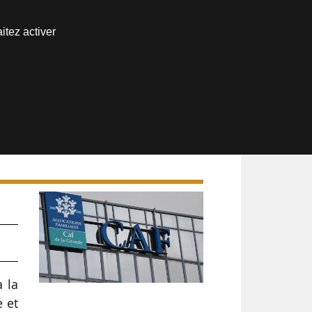
Nous joindre
itez activer
Espace abonné
à la
e et