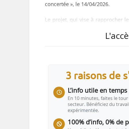
concertée », le 14/04/2026.
Le projet, qui vise à rapprocher l
dont les aides personnelles au l
L'accè
l’objectif de simplification peut ê
à ses effets et à sa portée », indiqu
« Les aides au logement occupent,
social. Elles ne constituent pas
3 raisons de 
politiques publiques du logement,
L’info utile en temps 
En 10 minutes, faites le tour 
secteur. Bénéficiez du trava
expérimentée.
100% d’info, 0% de 