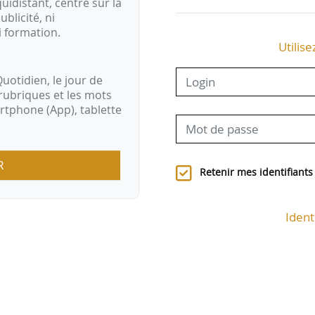
idistant, centré sur la
ublicité, ni
i formation.
Utilise
uotidien, le jour de
rubriques et les mots
artphone (App), tablette
R
Retenir mes identifiants
Ident