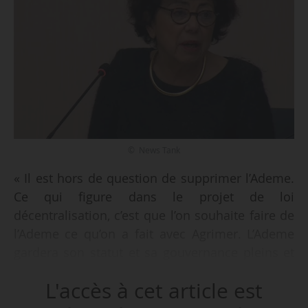
© News Tank
« Il est hors de question de supprimer l’Ademe.
Ce qui figure dans le projet de loi
décentralisation, c’est que l’on souhaite faire de
l’Ademe ce qu’on a fait avec Agrimer. L’Ademe
gardera son statut et sa gouvernance pleins et
entiers. Nous demandons seulement qu’elle
L'accès à cet article est
travaille mieux avec les représentants de l’État
et en particulier avec les DREAL. Les équipes de