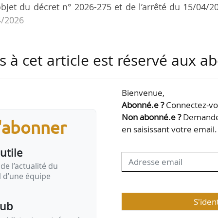
l’objet du décret n° 2026-275 et de l’arrêté du 15/04/2
4/2026
garantie financière destinée à couvrir, à terme, le 
s à cet article est réservé aux 
ent et de remise en état du terrain. Il ne s’agit ni d
nisme, mais d’un dépôt bloqué.
Bienvenue,
ns préalables et les demandes de permis portant sur
Abonné.e ?
Connectez-vou
de exposée au recul du trait de côte à l’horizon de 
Non abonné.e ?
Demandez
s'abonner
ernées, lorsque ces…
en saisissant votre email.
utile
de l’actualité du
il d’une équipe
S'iden
pub