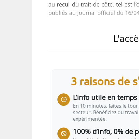
au recul du trait de côte, tel est 
publiés au Journal officiel du 16/0
La consignation correspond à une 
L'accè
prévisionnel de démolition du bâtim
taxe ni d’une participation d’urba
Le décret concerne les déclaratio
constructions situées dans la ban
3 raisons de 
100 ans, dans les communes conc
L’info utile en temps 
En 10 minutes, faites le tour 
secteur. Bénéficiez du trava
expérimentée.
100% d’info, 0% de 