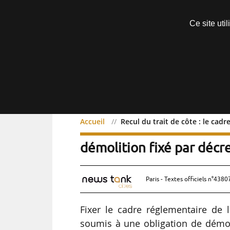
Découvrir sans engagement
Ce site uti
Menu
Accueil
Recul du trait de côte : le cad
Recul du trait de côte : 
démolition fixé par décr
Paris - Textes officiels n°4380
Fixer le cadre réglementaire de 
soumis à une obligation de démoli