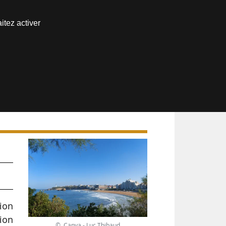
Nous joindre
itez activer
Espace abonné
ion
tion
© Canva - Luc Thibaud