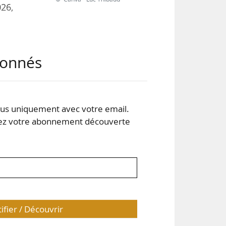
026,
coût
abonnés
’une
 des
s uniquement avec votre email.
30 à
 votre abonnement découverte
tifier / Découvrir