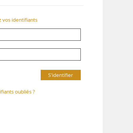
z vos identifiants
S'identifier
ifiants oubliés ?