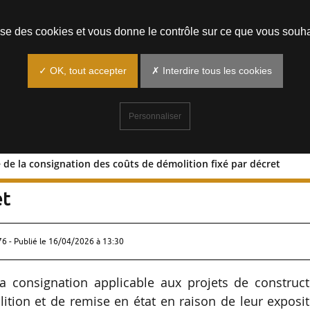
Prendre un rendez-vous
lise des cookies et vous donne le contrôle sur ce que vous souha
✓ OK, tout accepter
✗ Interdire tous les cookies
Personnaliser
re de la consignation des coûts de démolition fixé par décret
le cadre de la consignation des coûts de
et
76 - Publié le
16/04/2026 à 13:30
la consignation applicable aux projets de construct
tion et de remise en état en raison de leur exposi