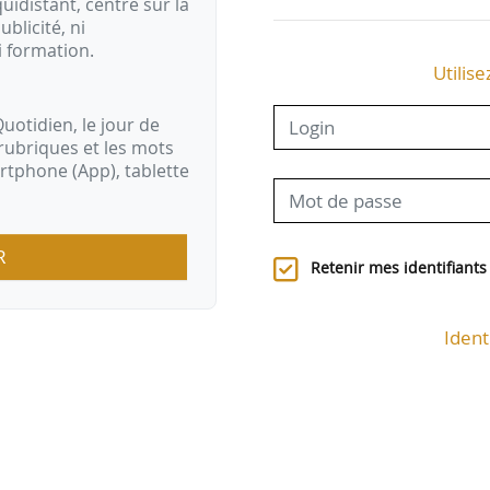
idistant, centré sur la
ublicité, ni
i formation.
Utilise
uotidien, le jour de
rubriques et les mots
artphone (App), tablette
R
Retenir mes identifiants
Ident