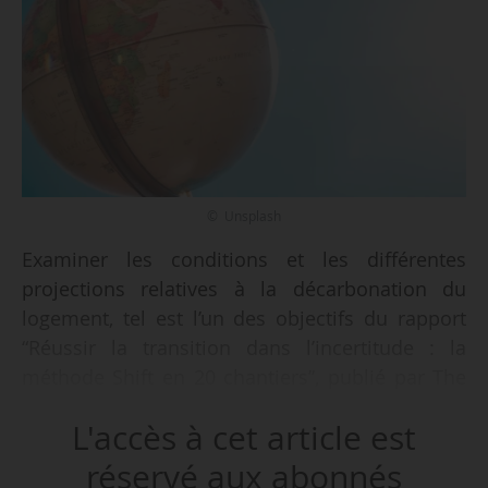
© Unsplash
Examiner les conditions et les différentes
projections relatives à la décarbonation du
logement, tel est l’un des objectifs du rapport
“Réussir la transition dans l’incertitude : la
méthode Shift en 20 chantiers”, publié par The
Shift Project le 14/04/2026.
L'accès à cet article est
Le document rappelle que l’usage des bâtiments
réservé aux abonnés