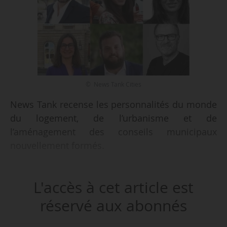
© News Tank Cities
News Tank recense les personnalités du monde
du logement, de l’urbanisme et de
l’aménagement des conseils municipaux
nouvellement formés.
À Bordeaux (Gironde), Thomas Cazenave
L'accès à cet article est
(Renaissance), remporte la Mairie avec 50,95 %
des voix au second tour. Il obtient 49 sièges au
réservé aux abonnés
conseil municipal. La liste de Pierre Hurmic,