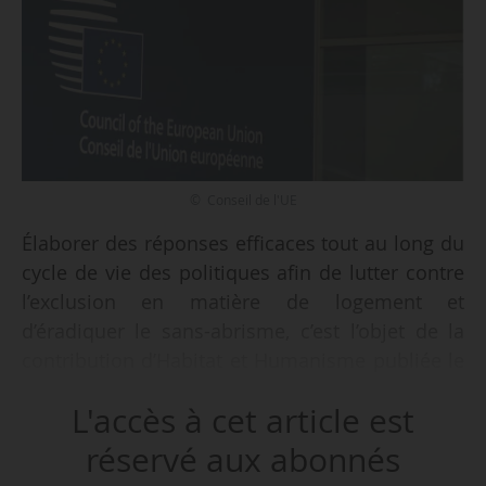
© Conseil de l'UE
Élaborer des réponses efficaces tout au long du
cycle de vie des politiques afin de lutter contre
l’exclusion en matière de logement et
d’éradiquer le sans-abrisme, c’est l’objet de la
contribution d’Habitat et Humanisme publiée le
09/04/2026, en réponse à la demande de
L'accès à cet article est
recommandations du Conseil de l’Union
européenne aux États membres relative à la
réservé aux abonnés
lutte contre l’exclusion en matière de logement.