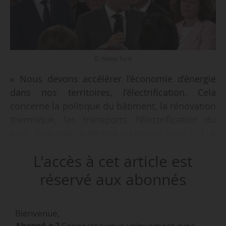
© News Tank
« Nous devons accélérer l’économie d’énergie
dans nos territoires, l’électrification. Cela
concerne la politique du bâtiment, la rénovation
thermique, les transports, l’électrification du
parc. Tout cela se décline au niveau local. […] Le
Premier ministre va lancer avec ses ministres,
L'accès à cet article est
dans les semaines à venir, cette
territorialisation de la planification pour vous
réservé aux abonnés
donner les moyens de faire, avec à vos côtés
des acteurs essentiels que sont les
Bienvenue,
départements et les régions », annonce
Abonné.e ?
Connectez-vous uniquement avec