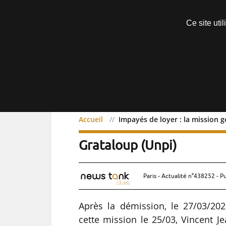
Découvrir sans engagement
Ce site uti
Menu
Accueil
Impayés de loyer : la mission 
Impayés de loyer : la mi
Grataloup (Unpi)
Paris - Actualité n°438252 - P
Après la démission, le 27/03/20
cette mission le 25/03, Vincent J