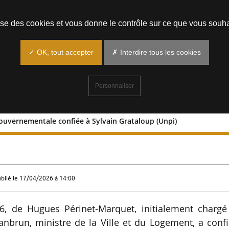
Prendre un rendez-vous
lise des cookies et vous donne le contrôle sur ce que vous souha
✓ OK, tout accepter
✗ Interdire tous les cookies
Personnaliser
gouvernementale confiée à Sylvain Grataloup (Unpi)
ssion gouvernementale confiée à Sylva
ublié le
17/04/2026 à 14:00
26, de Hugues Périnet-Marquet, initialement chargé
eanbrun, ministre de la Ville et du Logement, a conf