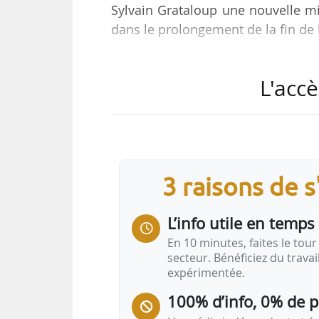
Sylvain Grataloup une nouvelle mi
dans le prolongement de la fin de l
Le périmètre fixé par la lettre de
L'accè
sur la recherche de solutions des
bailleurs et à adapter les condition
Pour cela Sylvain Grataloup sera
représentants des bailleurs, des 
3 raisons de 
associations, réseaux ANIL et ADI
L’info utile en temps 
En 10 minutes, faites le tour 
secteur. Bénéficiez du trava
expérimentée.
100% d’info, 0% de 