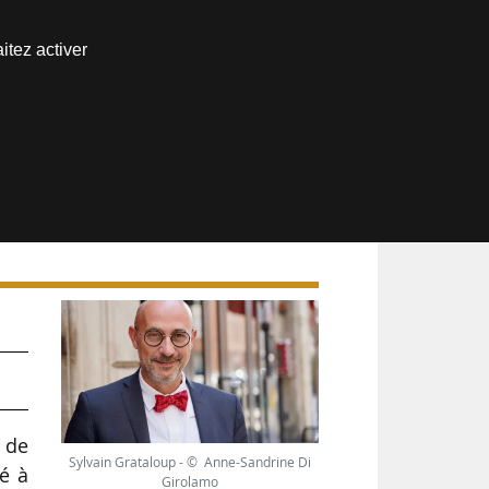
Nous joindre
itez activer
Espace abonné
in
 de
Sylvain Grataloup - © Anne-Sandrine Di
ié à
Girolamo