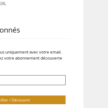
026,
9 et
abonnés
 les
ant
s uniquement avec votre email.
ics,
 votre abonnement découverte
tifier / Découvrir