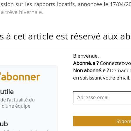
ssion sur les rapports locatifs, annoncée le 17/04/2
a trêve hivernale.
 mission porte sur la réforme de la loi du 06/07/198
s à cet article est réservé aux 
tinées à limiter les impayés de loyers, à sécuriser
s d’exécution et de résiliation du bail.
Bienvenue,
 chargé de mettre en place une concertation, associ
Abonné.e ?
Connectez-vou
locataires, professionnels du logement, acteurs publ
Non abonné.e ?
Demandez
s'abonner
L…
en saisissant votre email.
utile
de l’actualité du
il d’une équipe
S'iden
pub