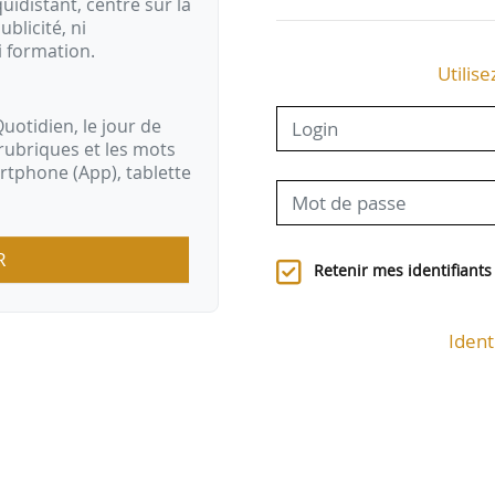
idistant, centré sur la
ublicité, ni
i formation.
Utilise
uotidien, le jour de
rubriques et les mots
artphone (App), tablette
R
Retenir mes identifiants
Ident