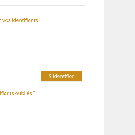
z vos identifiants
S'identifier
ifiants oubliés ?