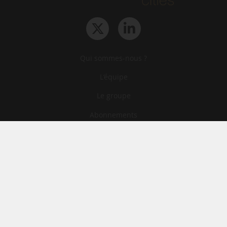
Qui sommes-nous ?
L‘équipe
Le groupe
Abonnements
Contact
Archives
CGA
Mentions légales
Confidentialité