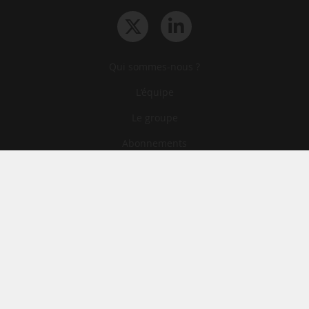
Qui sommes-nous ?
L‘équipe
Le groupe
Abonnements
Contact
Archives
CGA
Mentions légales
Confidentialité
Cookies