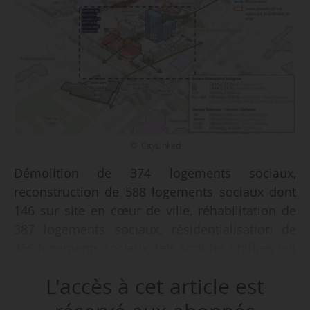
© CityLinked
Démolition de 374 logements sociaux,
reconstruction de 588 logements sociaux dont
146 sur site en cœur de ville, réhabilitation de
387 logements sociaux, résidentialisation de
456 logements sociaux, tels sont les chiffres qui
démontrent le gigantisme de l’opération prévue
L'accès à cet article est
dans le cadre du projet NPNRU Cœur de Ville à
Vitry-sur-Seine, pour lequel la SPL Grand Orly