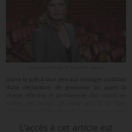
Constance de Pélichy - © Assemblée nationale
Ouvrir le prêt à taux zéro aux ménages justifiant
d’une déclaration de grossesse ou ayant la
charge effective et permanente d’au moins un
enfant de moins de cinq ans à la date
d’émission de l’offre de prêt, même s’ils ne sont
pas primo-accédants, tel est l’objet de la
L'accès à cet article est
proposition de loi déposée par Constance de