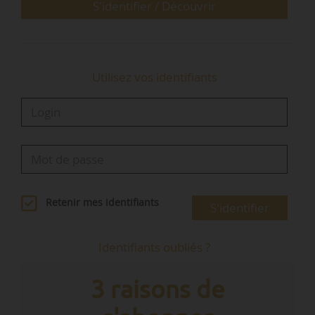
• les 30 % restants se répartiront entre diverses
S'identifier / Découvrir
aides financières, principalement pour les
jeunes locataires…
Utilisez vos identifiants
Retenir mes identifiants
S'identifier
Identifiants oubliés ?
3 raisons de