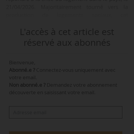
21/04/2026. Majoritairement tourné vers la
production de logements sociaux, cet
investissement est trois fois plus important que
L'accès à cet article est
le budget habituel consacré au logement public
en Espagne.
réservé aux abonnés
Ce plan se découpe en trois blocs :
Bienvenue,
• 40 % des investissements seront destinés à
Abonné.e ?
Connectez-vous uniquement avec
construire plus de logements publics et
votre email.
sociaux ;
Non abonné.e ?
Demandez votre abonnement
• 30 % serviront à la rénovation,
découverte en saisissant votre email.
majoritairement à la rénovation énergétique
des bâtiments, mais également à la
réhabilitation de bâtiments délabrés dans les
zones les moins peuplées du pays, pour
reproposer une offre de logements ;