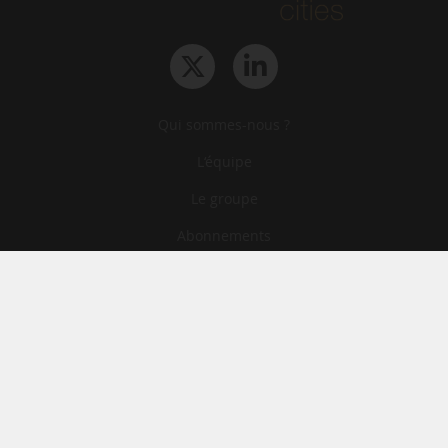
Qui sommes-nous ?
L‘équipe
Le groupe
Abonnements
Contact
Archives
CGA
Mentions légales
Confidentialité