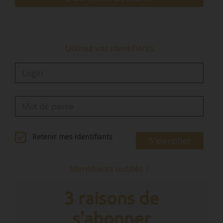
représentent 96 % du secteur ; elles assurent
l’emploi local, la transmission des savoir-faire et
la vitalité des…
Utilisez vos identifiants
Retenir mes identifiants
S'identifier
Identifiants oubliés ?
3 raisons de
s'abonner