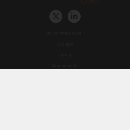
Qui sommes-nous ?
L‘équipe
Le groupe
Abonnements
Contact
Archives
CGA
Mentions légales
Confidentialité